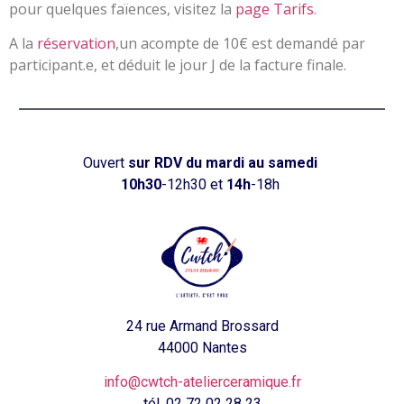
pour quelques faïences, visitez la
page Tarifs
.
A la
réservation
,un acompte de 10€ est demandé par
participant.e, et déduit le jour J de la facture finale.
Ouvert
sur RDV
du mardi au samedi
10h30
-12h30 et
14h
-18h
24 rue Armand Brossard
44000 Nantes
info@cwtch-atelierceramique.fr
tél.
02 72 02 28 23